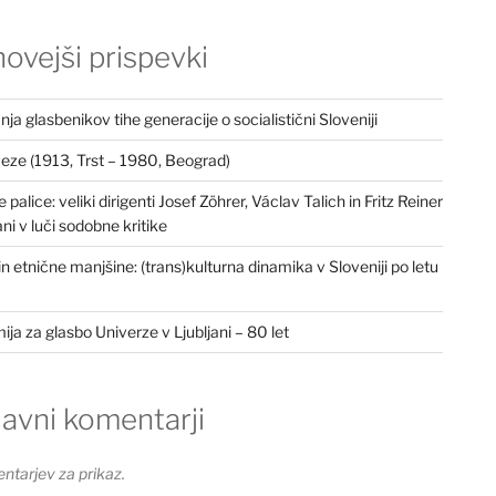
ovejši prispevki
ja glasbenikov tihe generacije o socialistični Sloveniji
eze (1913, Trst – 1980, Beograd)
palice: veliki dirigenti Josef Zöhrer, Václav Talich in Fritz Reiner
ani v luči sodobne kritike
in etnične manjšine: (trans)kulturna dinamika v Sloveniji po letu
ja za glasbo Univerze v Ljubljani – 80 let
avni komentarji
ntarjev za prikaz.