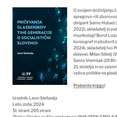
O svojem doživljanju č
spregovo-rili zborovo
dirigent Samo Hubad (
2022), skladatelj in pu
muzikologf Borut Lopar
koreograf in plodovit 
2024), skladatelj Ivo P
delavec Milan Stibilj (
Samo Vremšak (1930–20
21. stoletja in so zasno
vpliva politike na glas
Preberite knjigo
!
Urednik: Leon Stefanija
Leto izida: 2024
Št. strani: 205 strani
Zbirka: Glasba na Slovenskem po 1918 (
ISSN 2350-6