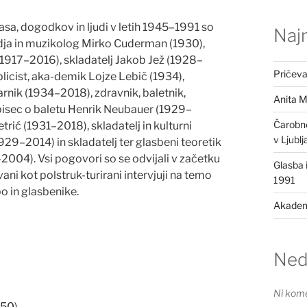
asa, dogodkov in ljudi v letih 1945–1991 so
Najn
dja in muzikolog Mirko Cuderman (1930),
1917–2016), skladatelj Jakob Jež (1928–
Pričevan
blicist, aka-demik Lojze Lebič (1934),
nik (1934–2018), zdravnik, baletnik,
Anita M
pisec o baletu Henrik Neubauer (1929–
Čarobne 
etrić (1931–2018), skladatelj in kulturni
v Ljublj
1929–2014) in skladatelj ter glasbeni teoretik
04). Vsi pogovori so se odvijali v začetku
Glasba 
vani kot polstruk-turirani intervjuji na temo
1991
bo in glasbenike.
Akademi
Ned
Ni kome
350
)