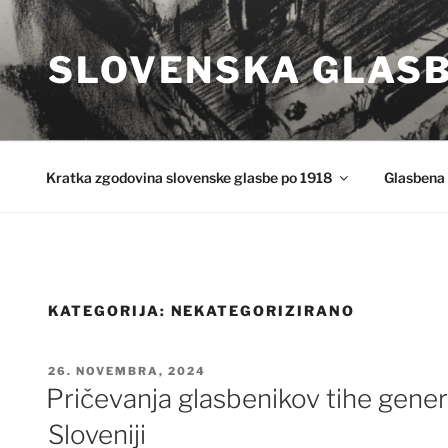
Skoči
na
SLOVENSKA GLAS
vsebino
Kratka zgodovina slovenske glasbe po 1918
Glasbena 
KATEGORIJA:
NEKATEGORIZIRANO
OBJAVLJENO
26. NOVEMBRA, 2024
DNE
Pričevanja glasbenikov tihe genera
Sloveniji